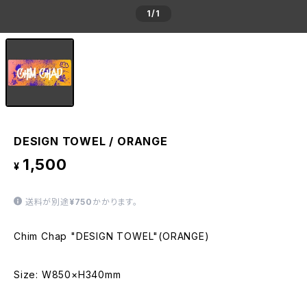
1
/1
DESIGN TOWEL / ORANGE
1,500
¥
送料が別途
¥750
かかります。
Chim Chap "DESIGN TOWEL"(ORANGE)
Size: W850×H340mm