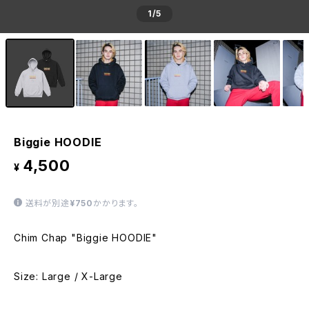
1
/5
Biggie HOODIE
4,500
¥
送料が別途
¥750
かかります。
Chim Chap "Biggie HOODIE"
Size: Large / X-Large