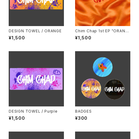
DESIGN TOWEL / ORANGE
Chim Chap 1st EP "ORANG
E"
¥1,500
¥1,500
DESIGN TOWEL / Purple
BADGES
¥1,500
¥300